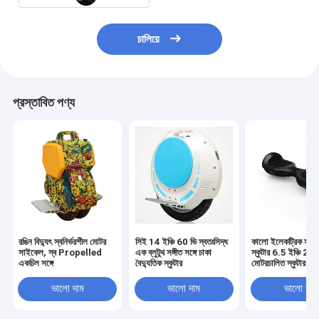
চালিয়ে
প্রস্তাবিত পণ্য
রঙিন বিদ্যুৎ স্বনির্ভরশীল মোটর
সিই 14 ইঞ্চি 60 ভি স্বতঃসিদ্ধ
কালো ইলেকট্রিক স্ব ব্য
সাইকেল, স্ব Propelled
এক ব্লুটুথ সঙ্গীত সঙ্গে চাকা
স্কুটার 6.5 ইঞ্চি 2 চা
একচিল সঙ্গে
বৈদ্যুতিক স্কুটার
মোটরচালিত স্কুটার
ভালো দাম
ভালো দাম
ভালো দাম