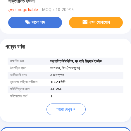
শক্তিচালিত ইউনিচ
মূল্য：negotiable
MOQ：10-20 পিসি
ভালো দাম
এখন যোগাযোগ
পণ্যের বর্ণনা
লক্ষণীয় করা
,
স্ব চালিত ইউনিলিঙ্গ
স্ব বালি বিদ্যুত ইউনিট
উৎপত্তি স্থল
ডংগুয়ান, চীন (মেনল্যান্ড)
ডেলিভারি সময়
এক সপ্তাহ
ন্যূনতম চাহিদার পরিমাণ
10-20 পিসি
পরিচিতিমুলক নাম
AOWA
পরিশোধের শর্ত
T T
আরো দেখুন