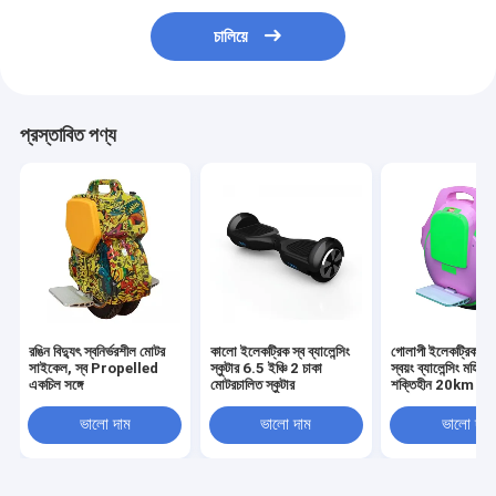
চালিয়ে
প্রস্তাবিত পণ্য
রঙিন বিদ্যুৎ স্বনির্ভরশীল মোটর
কালো ইলেকট্রিক স্ব ব্যালেন্সিং
গোলাপী ইলেকট্রিক স
সাইকেল, স্ব Propelled
স্কুটার 6.5 ইঞ্চি 2 চাকা
স্বয়ং ব্যালেন্সিং মহিলা 
একচিল সঙ্গে
মোটরচালিত স্কুটার
শক্তিহীন 20km সর্বো
পরিসীমা
ভালো দাম
ভালো দাম
ভালো দাম