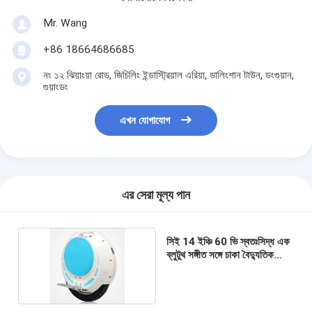
Mr. Wang
+86 18664686685
নং ১২ ঝিয়াংয়া রোড, জিচিলিং ইন্ডাস্ট্রিয়াল এরিয়া, ডালিংশান টাউন, ডংগুয়ান,
গুয়াংডং
এখন যোগাযোগ
এর সেরা মূল্য পান
সিই 14 ইঞ্চি 60 ভি স্বতঃসিদ্ধ এক
ব্লুটুথ সঙ্গীত সঙ্গে চাকা বৈদ্যুতিক
স্কুটার