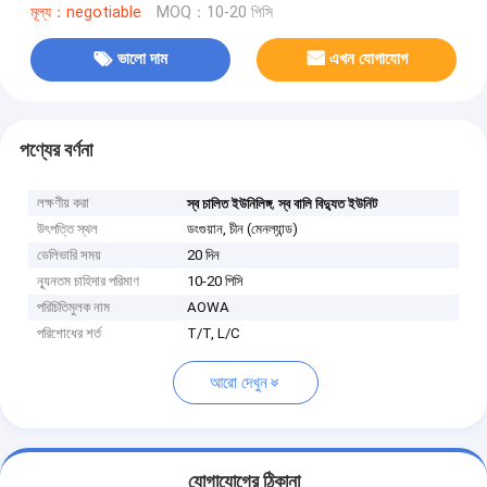
মূল্য：negotiable
MOQ：10-20 পিসি
ভালো দাম
এখন যোগাযোগ
পণ্যের বর্ণনা
লক্ষণীয় করা
,
স্ব চালিত ইউনিলিঙ্গ
স্ব বালি বিদ্যুত ইউনিট
উৎপত্তি স্থল
ডংগুয়ান, চীন (মেনল্যান্ড)
ডেলিভারি সময়
20 দিন
ন্যূনতম চাহিদার পরিমাণ
10-20 পিসি
পরিচিতিমুলক নাম
AOWA
পরিশোধের শর্ত
T/T, L/C
আরো দেখুন
যোগাযোগের ঠিকানা