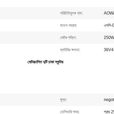
পরিচিতিমুলক নাম:
AOW
মডেল নম্বার:
এসসি-
মোটর শক্তি:
250W 
ব্যাটারির ক্ষমতা:
36V4
মোটরচালিত দুটি চাকা স্কুটার
মূল্য:
negot
ডেলিভারি সময়:
প্রায় 