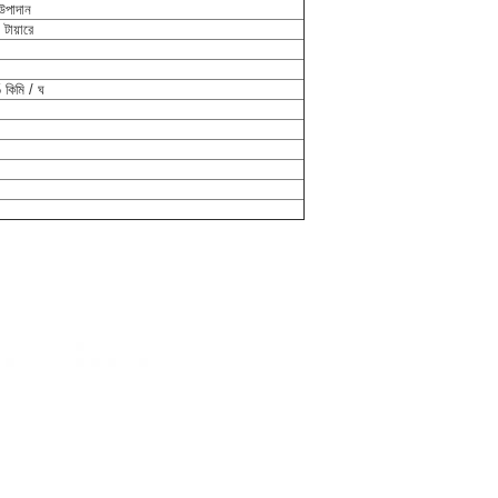
উপাদান
 টায়ারে
 কিমি / ঘ