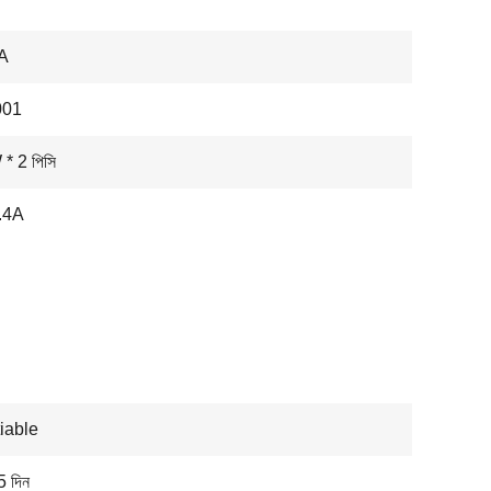
A
001
* 2 পিসি
.4A
iable
25 দিন