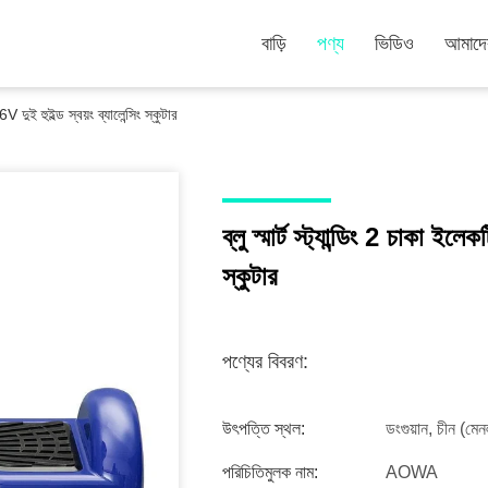
বাড়ি
পণ্য
ভিডিও
আমাদের
6V দুই হুইল্ড স্বয়ং ব্যালেন্সিং স্কুটার
ব্লু স্মার্ট স্ট্যান্ডিং 2 চাকা ইলে
স্কুটার
পণ্যের বিবরণ:
উৎপত্তি স্থল:
ডংগুয়ান, চীন (মেনল
পরিচিতিমুলক নাম:
AOWA