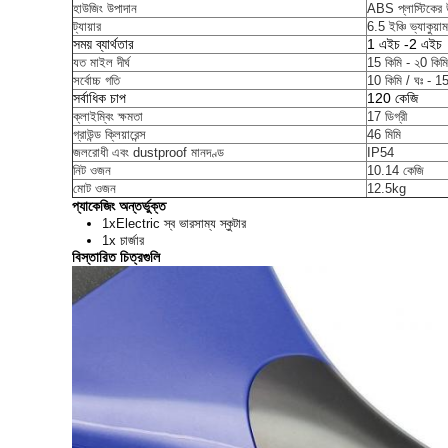
হাউজিং উপাদান
ABS প্লাস্টিকের 
ট্যায়ার
6.5 ইঞ্চি ভ্যাকুয়াম
সময় ব্যার্থতার
1 এইচ -2 এইচ
যত মাইল দীর্ঘ
15 কিমি - ২0 কিমি
সর্বোচ্চ গতি
10 কিমি / ঘঃ - 15
সর্বাধিক চাপ
120 কেজি
ক্লাইম্বিং ক্ষমতা
17 ডিগ্রী
গ্রাউন্ড ক্লিয়ারেন্স
46 মিমি
জলরোধী এবং dustproof মানদণ্ড
IP54
নিট ওজন
10.14 কেজি
মোট ওজন
12.5kg
প্যাকেজিং অন্তর্ভুক্ত
1xElectric স্ব ভারসাম্য স্কুটার
1x চার্জার
বিস্তারিত চিত্রগুলি