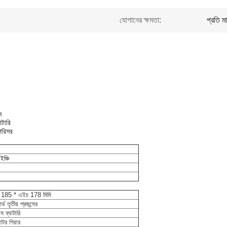
যোগানের ক্ষমতা:
প্রতি 
ন
াটারি
পরিসর
ঞ্চি
়াট 185 * এইচ 178 মিমি
োর্ড তৃতীয় প্রজন্মের
ম ব্যাটারি
টর গিয়ার