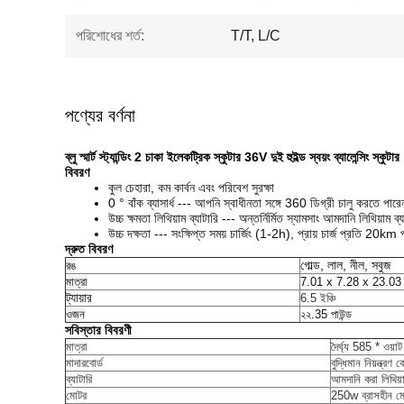
পরিশোধের শর্ত:
T/T, L/C
পণ্যের বর্ণনা
ব্লু স্মার্ট স্ট্যান্ডিং 2 চাকা ইলেকট্রিক স্কুটার 36V দুই হুইল্ড স্বয়ং ব্যালেন্সিং স্কুটার
বিবরণ
কুল চেহারা, কম কার্বন এবং পরিবেশ সুরক্ষা
0 ° বাঁক ব্যাসার্ধ --- আপনি স্বাধীনতা সঙ্গে 360 ডিগ্রী চালু করতে পারে
উচ্চ ক্ষমতা লিথিয়াম ব্যাটারি --- অন্তর্নির্মিত স্যামসাং আমদানি লিথিয়াম ব্য
উচ্চ দক্ষতা --- সংক্ষিপ্ত সময় চার্জিং (1-2h), প্রায়
চার্জ প্রতি 20km 
দ্রুত বিবরণ
গোল্ড, লাল, নীল, সবুজ
রঙ
মাত্রা
7.01 x 7.28 x 23.03 ই
ট্যায়ার
6.5 ইঞ্চি
ওজন
২২.35 পাউন্ড
সবিস্তার বিবরণী
মাত্রা
দৈর্ঘ্য 585 * ওয
মাদারবোর্ড
বুদ্ধিমান নিয়ন্ত্রণ ব
ব্যাটারি
আমদানি করা লিথিয়া
মোটর
250w ব্রাসহীন মো