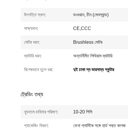
উৎপত্তি স্থল:
ডংগুয়ান, চীন (মেনল্যান্ড)
সাক্ষ্যদান:
CE,CCC
মোটর ধরন:
Brushless মোটর
ব্যাটারি ধরন:
অন্তর্নির্মিত লিথিয়াম ব্যাটারি
বিশেষভাবে তুলে ধরা:
দুই চাকা স্ব ভারসাম্য স্কুটার
ট্রেডিং তথ্য
ন্যূনতম চাহিদার পরিমাণ:
10-20 পিসি
প্যাকেজিং বিবরণ:
ফেনা প্লাস্টিক সঙ্গে হার্ড শক্ত কাগজ