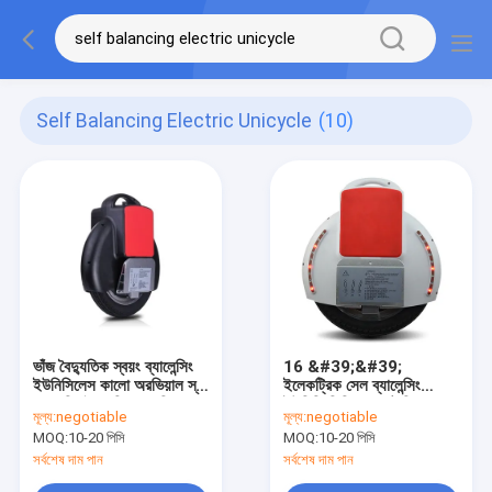
Self Balancing Electric Unicycle
(10)
ভাঁজ বৈদ্যুতিক স্বয়ং ব্যালেন্সিং
16 &#39;&#39;
ইউনিসিলেস কালো অরভিয়াল স্ব
ইলেকট্রিক সেল ব্যালেন্সিং
ব্যালেন্সিং বৈদ্যুতিক একচিল
ইউনিশি লিথিয়াম ব্যাটারি এক
মূল্য:
negotiable
মূল্য:
negotiable
চাকা বৈদ্যুতিক একচিল
MOQ:
10-20 পিসি
MOQ:
10-20 পিসি
সর্বশেষ দাম পান
সর্বশেষ দাম পান