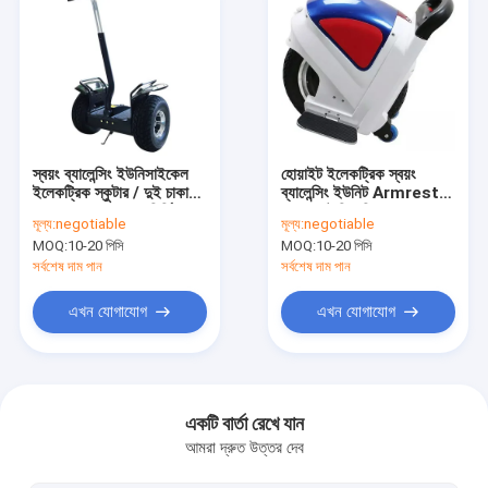
স্বয়ং ব্যালেন্সিং ইউনিসাইকেল
হোয়াইট ইলেকট্রিক স্বয়ং
ইলেকট্রিক স্কুটার / দুই চাকা
ব্যালেন্সিং ইউনিট Armrest
Gyroscope হস্তনির্মিত সঙ্গে
সঙ্গে, ব্যাটারি চালিত Unicycle
মূল্য:
negotiable
মূল্য:
negotiable
স্কুটার
MOQ:
10-20 পিসি
MOQ:
10-20 পিসি
সর্বশেষ দাম পান
সর্বশেষ দাম পান
এখন যোগাযোগ
এখন যোগাযোগ
বাড়ি
পণ্য
একটি বার্তা রেখে যান
আমরা দ্রুত উত্তর দেব
ভিডিও