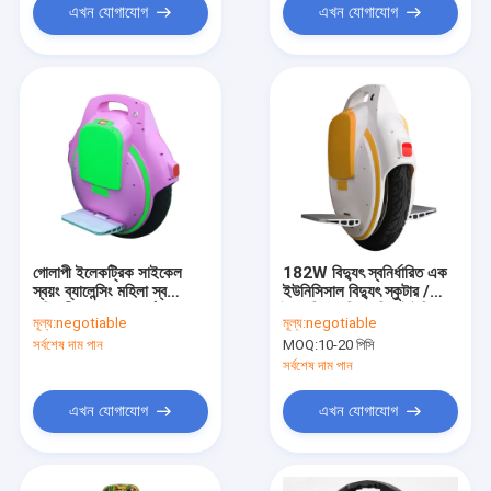
এখন যোগাযোগ
এখন যোগাযোগ
গোলাপী ইলেকট্রিক সাইকেল
182W বিদ্যুৎ স্বনির্ধারিত এক
স্বয়ং ব্যালেন্সিং মহিলা স্ব
ইউনিসিসাল বিদ্যুৎ স্কুটার /
শক্তিহীন 20km সর্বোচ্চ
বৈদ্যুতিক শক্তিচালিত ইউনিচ
মূল্য:
negotiable
মূল্য:
negotiable
পরিসীমা
সর্বশেষ দাম পান
MOQ:
10-20 পিসি
সর্বশেষ দাম পান
এখন যোগাযোগ
এখন যোগাযোগ