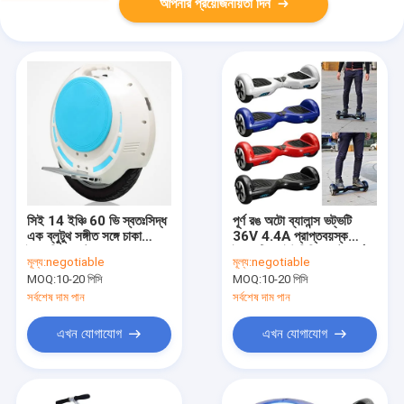
আপনার প্রয়োজনীয়তা দিন
সিই 14 ইঞ্চি 60 ভি স্বতঃসিদ্ধ
পূর্ণ রঙ অটো ব্যালান্স ভট্ভটি
এক ব্লুটুথ সঙ্গীত সঙ্গে চাকা
36V 4.4A প্রাপ্তবয়স্ক
বৈদ্যুতিক স্কুটার
ইলেকট্রিক ইউনিশি স্কেটবোর্ড
মূল্য:
negotiable
মূল্য:
negotiable
MOQ:
10-20 পিসি
MOQ:
10-20 পিসি
সর্বশেষ দাম পান
সর্বশেষ দাম পান
এখন যোগাযোগ
এখন যোগাযোগ