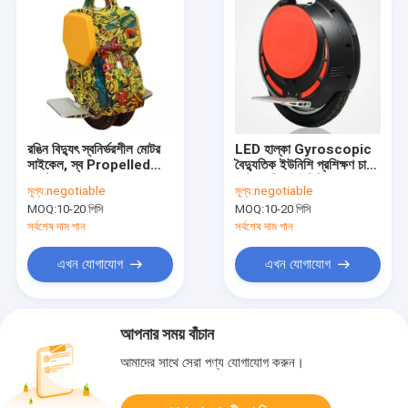
রঙিন বিদ্যুৎ স্বনির্ভরশীল মোটর
LED হাল্কা Gyroscopic
সাইকেল, স্ব Propelled
বৈদ্যুতিক ইউনিশি প্রশিক্ষণ চাকা
একচিল সঙ্গে
মোটর চালিত ইউনিলিঙ্গ
মূল্য:
negotiable
মূল্য:
negotiable
MOQ:
10-20 পিসি
MOQ:
10-20 পিসি
সর্বশেষ দাম পান
সর্বশেষ দাম পান
এখন যোগাযোগ
এখন যোগাযোগ
আপনার সময় বাঁচান
আমাদের সাথে সেরা পণ্য যোগাযোগ করুন।