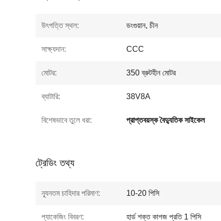
উৎপত্তি স্থল:
ডংগুয়ান, চীন
সাক্ষ্যদান:
CCC
মোটর:
350 ব্রুটহীন মোটর
ব্যাটারি:
38V8A
বিশেষভাবে তুলে ধরা:
প্রাপ্তবয়স্ক বৈদ্যুতিক সাইকেল
ট্রেডিং তথ্য
ন্যূনতম চাহিদার পরিমাণ:
10-20 পিসি
প্যাকেজিং বিবরণ:
হার্ড শক্ত কাগজ প্রতি 1 পিসি