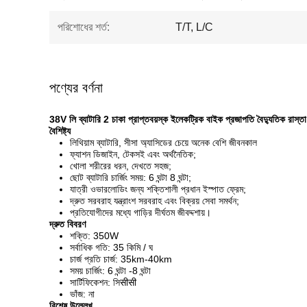
পরিশোধের শর্ত:
T/T, L/C
পণ্যের বর্ণনা
38V লি ব্যাটারি 2 চাকা প্রাপ্তবয়স্ক ইলেকট্রিক বাইক প্রজাপতি বৈদ্যুতিক রাস্ত
বৈশিষ্ট্য
লিথিয়াম ব্যাটারি, সীসা অ্যাসিডের চেয়ে অনেক বেশি জীবনকাল
ফ্যাশন ডিজাইন, টেকসই এবং অর্থনৈতিক;
খোলা শরীরের ধরন, দেখতে সহজ;
ছোট ব্যাটারি চার্জিং সময়: 6 ঘন্টা 8 ঘন্টা;
যাত্রী ওভারলোডিং জন্য শক্তিশালী প্রধান ইস্পাত ফ্রেম;
দ্রুত সরবরাহ যন্ত্রাংশ সরবরাহ এবং বিক্রয় সেবা সমর্থন;
প্রতিযোগীদের মধ্যে গাড়ির দীর্ঘতম জীবদ্দশায়।
দ্রুত বিবরণ
শক্তি: 350W
সর্বাধিক গতি: 35 কিমি / ঘ
চার্জ প্রতি চার্জ: 35km-40km
সময় চার্জিং: 6 ঘন্টা -8 ঘন্টা
সার্টিফিকেশন: সিसीसी
ভাঁজ: না
বিশেষ উল্লেখ