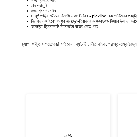
সময় প্রসবের সময়
মান গ্যারান্টি
জল- প্রমাণ মোটর
সম্পূর্ণ গাড়ির শরীরের বিরোধী - জং চিকিত্সা - pickling এবং পার্কিংয়ের প্রযুক
নিরাপদ এবং ইকো বান্ধব ইলেক্ট্রো-ত্রিচলের কাস্টমাইজড হিসাবে উত্পাদন কর
ইলেক্ট্রো-ট্রিকসেলটি লিফলেটের বাইরে যেতে পারে
ট্যাগ:
শক্তি সহায়তাকারী সাইকেল
,
ব্যাটারি চালিত বাইক
,
প্রাপ্তবয়স্ক বৈদ