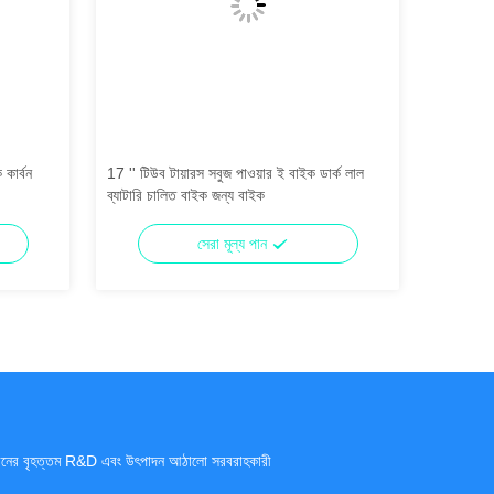
 কার্বন
17 '' টিউব টায়ারস সবুজ পাওয়ার ই বাইক ডার্ক লাল
350W 6 টি 
ব্যাটারি চালিত বাইক জন্য বাইক
সাইকেল সাথ
সেরা মূল্য পান
ীনের বৃহত্তম R&D এবং উৎপাদন আঠালো সরবরাহকারী