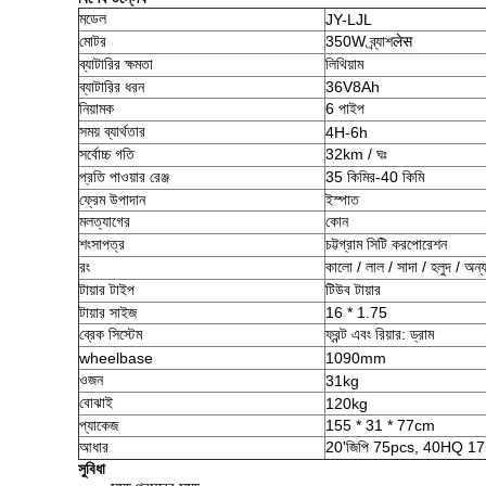
মডেল
JY-LJL
মোটর
350W ব্র্যাশलेस
ব্যাটারির ক্ষমতা
লিথিয়াম
ব্যাটারির ধরন
36V8Ah
নিয়ামক
6 পাইপ
সময় ব্যার্থতার
4H-6h
সর্বোচ্চ গতি
32km / ঘঃ
প্রতি পাওয়ার রেঞ্জ
35 কিমির-40 কিমি
ফ্রেম উপাদান
ইস্পাত
মলত্যাগের
কোন
শংসাপত্র
চট্টগ্রাম সিটি করপোরেশন
রং
কালো / লাল / সাদা / হলুদ / অন্
টায়ার টাইপ
টিউব টায়ার
টায়ার সাইজ
16 * 1.75
ব্রেক সিস্টেম
ফ্রন্ট এবং রিয়ার: ড্রাম
wheelbase
1090mm
ওজন
31kg
বোঝাই
120kg
প্যাকেজ
155 * 31 * 77cm
আধার
20'জিপি 75pcs, 40HQ 175 খুচর
সুবিধা