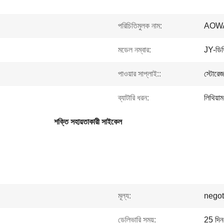
পরিচিতিমুলক নাম:
AOW
মডেল নম্বার:
JY-ডি
পাওয়ার সাপ্লাই::
স্টোরেজ 
ব্যাটারি ধরন:
লিথিয়াম
শক্তি সহায়তাকারী সাইকেল
মূল্য:
negot
ডেলিভারি সময়:
25 দিন