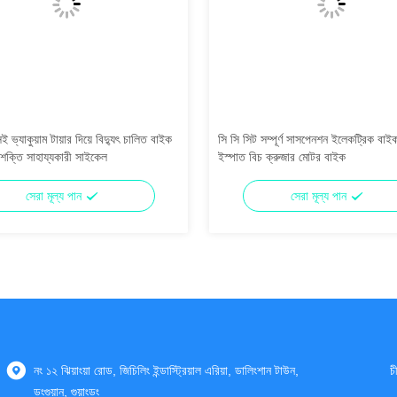
 ভ্যাকুয়াম টায়ার দিয়ে বিদ্যুৎ চালিত বাইক
সি সি সিট সম্পূর্ণ সাসপেনশন ইলেকট্রিক বাইক
ক শক্তি সাহায্যকারী সাইকেল
ইস্পাত বিচ ক্রুজার মোটর বাইক
সেরা মূল্য পান
সেরা মূল্য পান
নং ১২ ঝিয়াংয়া রোড, জিচিলিং ইন্ডাস্ট্রিয়াল এরিয়া, ডালিংশান টাউন,
চ
ডংগুয়ান, গুয়াংডং