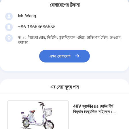
যোগাযোগের ঠিকানা
Mr. Wang
+86 18664686685
নং ১২ ঝিয়াংয়া রোড, জিচিলিং ইন্ডাস্ট্রিয়াল এরিয়া, ডালিংশান টাউন, ডংগুয়ান,
গুয়াংডং
এখন যোগাযোগ
এর সেরা মূল্য পান
48V ব্রাস্টless মোটর দীর্ঘ
বিন্যাস বৈদ্যুতিক সাইকেল /
হোয়াইট ইলেকট্রিক সহায়তা বাইক