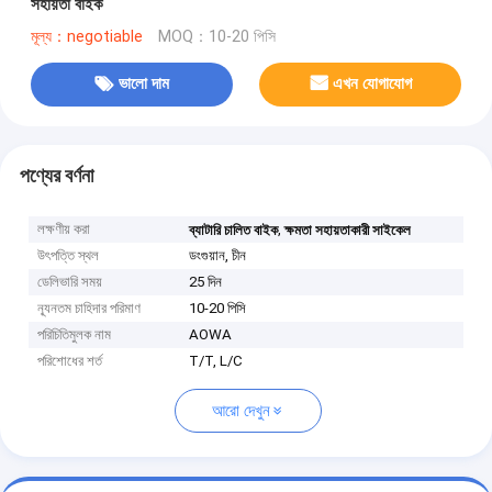
সহায়তা বাইক
মূল্য：negotiable
MOQ：10-20 পিসি
ভালো দাম
এখন যোগাযোগ
পণ্যের বর্ণনা
লক্ষণীয় করা
,
ব্যাটারি চালিত বাইক
ক্ষমতা সহায়তাকারী সাইকেল
উৎপত্তি স্থল
ডংগুয়ান, চীন
ডেলিভারি সময়
25 দিন
ন্যূনতম চাহিদার পরিমাণ
10-20 পিসি
পরিচিতিমুলক নাম
AOWA
পরিশোধের শর্ত
T/T, L/C
আরো দেখুন