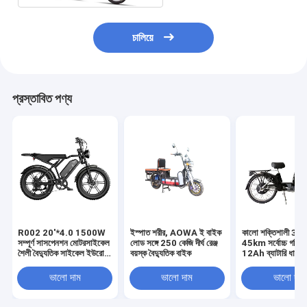
চালিয়ে
প্রস্তাবিত পণ্য
R002 20'*4.0 1500W
ইস্পাত শরীর, AOWA ই বাইক
কালো শক্তিশালী 3
সম্পূর্ণ সাসপেনশন মোটরসাইকেল
লোড সঙ্গে 250 কেজি দীর্ঘ রেঞ্জ
45km সর্বোচ্চ গতি
শৈলী বৈদ্যুতিক সাইকেল ইউরোপ
বয়স্ক বৈদ্যুতিক বাইক
12Ah ব্যাটারি ধারণক্ষ
গুদাম স্টক ফ্যাট টায়ার সাইকেল
দুই চাকা ড্রাইভ বৈদ্যু
সাইকেল
ভালো দাম
ভালো দাম
ভালো দাম