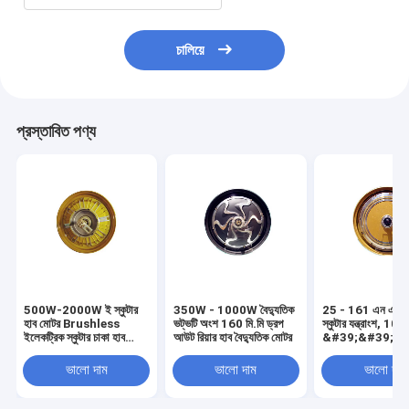
চালিয়ে
প্রস্তাবিত পণ্য
500W-2000W ই স্কুটার
350W - 1000W বৈদ্যুতিক
25 - 161 এন এম ইলেকট্রিক
হাব মোটর Brushless
ভট্ভটি অংশ 160 মি.মি ড্রপ
স্কুটার যন্ত্রাংশ, 10
ইলেকট্রিক স্কুটার চাকা হাব
আউট রিয়ার হাব বৈদ্যুতিক মোটর
&#39;&#39; ব্রাশ
মোটর
মোটর 333 ~ 855 ন্
মিনিট
ভালো দাম
ভালো দাম
ভালো দাম