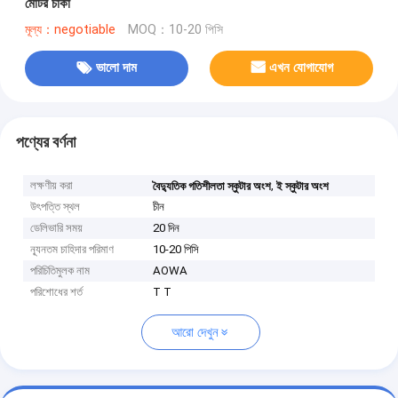
মোটর চাকা
মূল্য：negotiable
MOQ：10-20 পিসি
ভালো দাম
এখন যোগাযোগ
পণ্যের বর্ণনা
লক্ষণীয় করা
,
বৈদ্যুতিক গতিশীলতা স্কুটার অংশ
ই স্কুটার অংশ
উৎপত্তি স্থল
চীন
ডেলিভারি সময়
20 দিন
ন্যূনতম চাহিদার পরিমাণ
10-20 পিসি
পরিচিতিমুলক নাম
AOWA
পরিশোধের শর্ত
T T
আরো দেখুন