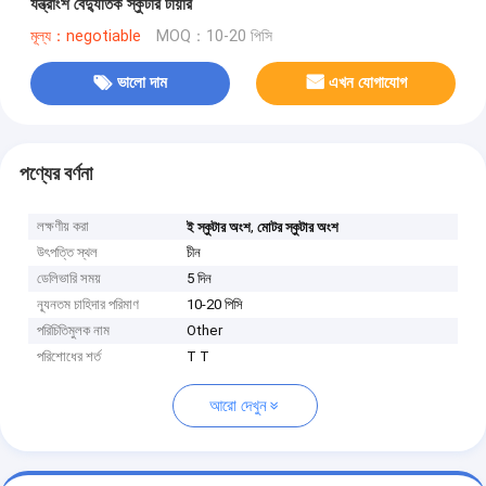
যন্ত্রাংশ বৈদ্যুতিক স্কুটার টায়ার
মূল্য：negotiable
MOQ：10-20 পিসি
ভালো দাম
এখন যোগাযোগ
পণ্যের বর্ণনা
লক্ষণীয় করা
,
ই স্কুটার অংশ
মোটর স্কুটার অংশ
উৎপত্তি স্থল
চীন
ডেলিভারি সময়
5 দিন
ন্যূনতম চাহিদার পরিমাণ
10-20 পিসি
পরিচিতিমুলক নাম
Other
পরিশোধের শর্ত
T T
আরো দেখুন