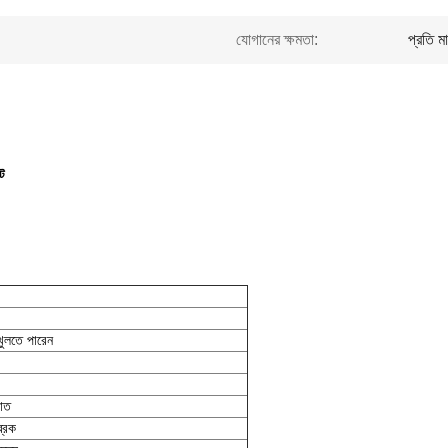
যোগানের ক্ষমতা:
প্রতি 
েট
খুলতে পারেন
পাত
্রেক