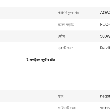
পরিচিতিমুলক নাম:
AOW
মডেল নম্বার:
FEC-
মোটর:
500
ব্যাটারি ধরন:
লিড এসি
ইলেকট্রিক স্কুটার ভাঁজ
মূল্য:
negot
ডেলিভারি সময়:
আমানত 