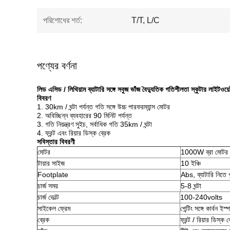
পরিশোধের শর্ত:
T/T, L/C
পণ্যের বর্ণনা
লিড এসিড / লিথিয়াম ব্যাটারি সঙ্গে সবুজ ভাঁজ বৈদ্যুতিক গতিশীলতা স্কুটার লাইটওয়
বিবরণ
1. 30km / ঘন্টা পর্যন্ত গতি সঙ্গে উচ্চ পারফরম্যান্স মোটর
2. অবিচ্ছিন্ন ব্যবহারের 90 মিনিট পর্যন্ত
3. গতি নিয়ন্ত্রণ সুইচ, সর্বাধিক গতি 35km / ঘন্টা
4. ফ্রন্ট এবং রিয়ার ডিস্ক ব্রেক
সবিস্তার বিবরণী
মোটর
1000W ব্রা মোটর
টায়ার সাইজ
10 ইঞ্চি
Footplate
Abs, ব্যাটারি নিতে 
চার্জ সময়
5-8 ঘন্টা
চার্জ ভোল্ট
100-240volts
সাইকেল ফ্রেম
পেন্টিং সঙ্গে কার্বন ইস্
ব্রেক
ফ্রন্ট / রিয়ার ডিস্ক ব