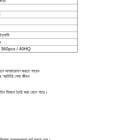
জন্য
ি
ইত্যাদি
m
, 360pcs / 40HQ
 দিনে অশ্বারোহণ করতে পারেন
র 'ব্যাটারি সেবা জীবন
িজাইন হিসাবে তৈরি করা যেতে পারে।
 পরিষেবা বাধ্যবাধকতা পূর্ণ করতে হবে।