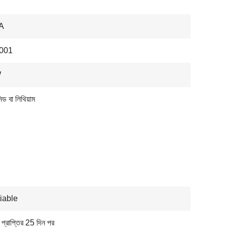
A
001
W
ড বা লিথিয়াম
iable
প্রাপ্তির 25 দিন পর