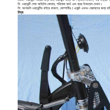
বি: ওয়ারেন্টি সেবা আইটেম কোথায়, পরিষেবা কার্ড এবং ক্রয় ইনভয়েস দেখান।
সি: অংশগুলি ওয়ারেন্টির বাইরে থাকলে, কোম্পানীর / এজেন্ট এখনও মেরামতের জন্য দায়
চিত্র