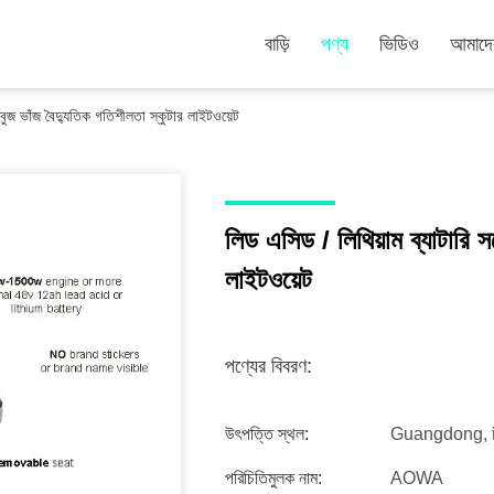
বাড়ি
পণ্য
ভিডিও
আমাদের
 সবুজ ভাঁজ বৈদ্যুতিক গতিশীলতা স্কুটার লাইটওয়েট
লিড এসিড / লিথিয়াম ব্যাটারি স
লাইটওয়েট
পণ্যের বিবরণ:
উৎপত্তি স্থল:
Guangdong, চ
পরিচিতিমুলক নাম:
AOWA