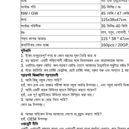
ভাঁজ
সীট এবং হ্যান্ডেলবার 
সর্বোচ্চ গতি
35 কিমির / ঘঃ
NW / GW
45 কেজি / 47 কেজ
মাপা
115x38x47cm
সর্বোচ্চ পরিসীমা
35 কিমির-40 কিমি
রঙ
লাল, হলুদ, গোলাপী, 
শক্ত কাগজ আকার
115 * 38 * 47c
কনটেইনার লোড হচ্ছে
160pcs / 20GP
সুবিধাদি
1. ইকো-বন্ধুত্বপূর্ণ পণ্য যা কোন ধরনের দূষণ তৈরি করে না
2. বড় জায়গা: একটি শক্তিশালী শরীরের সঙ্গে বিলাসবহুল এবং আরামদায়ক আসন
3. ওয়াটার-প্রুফ মোটর: জল-প্রমাণ মোটর তোলে আমাদের বৈদ্যুতিক স্কুটার বর্ষার
4. স্ট্রং ব্যাটারি: কম চার্জিং ভোল্টেজ, ছোট চার্জিং সময়, দ্রুত শুরু এবং অন্তত 1 বছ
প্রায়শই জিজ্ঞাসিত প্রশ্নাবলী
1. আমি কিছু নমুনা পেতে পারি?
হ্যাঁ, মান চেক এবং বাজার পরীক্ষা জন্য নমুনা অর্ডার উপলব্ধ।, এবং নমুনা আপনি ড
2. আমি একটি ধারক বিভিন্ন মডেল মিশ্রিত করতে পারেন?
হ্যাঁ, এক পূর্ণ কন্টেইনারে বিভিন্ন মডেল মিশ্রিত করা যায়।
3. আমরা কোন রং বেছে নিতে পারি?
কোন রঙ উপলব্ধ।
4. আমরা সাইকেল উপর আমাদের লোগো বা ব্র্যান্ড করতে পারি?
হ্যাঁ, OEM উপলব্ধ
ওয়ারেন্টি নীতি
একটি: ওয়ারেন্টি সময়ের মধ্যে এবং ওয়ারেন্টি মধ্যে অংশ ব্যর্থতা যেখানে, পরে বিক্রয়