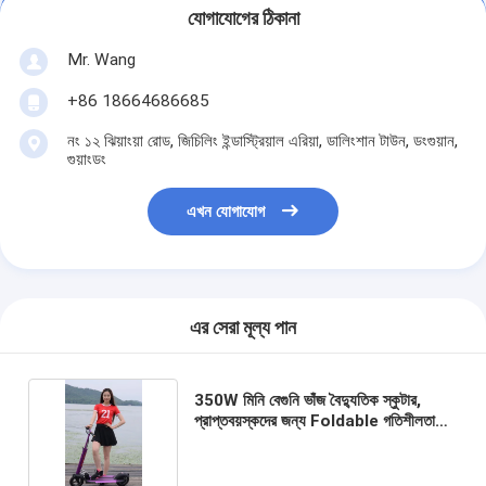
যোগাযোগের ঠিকানা
Mr. Wang
+86 18664686685
নং ১২ ঝিয়াংয়া রোড, জিচিলিং ইন্ডাস্ট্রিয়াল এরিয়া, ডালিংশান টাউন, ডংগুয়ান,
গুয়াংডং
এখন যোগাযোগ
এর সেরা মূল্য পান
350W মিনি বেগুনি ভাঁজ বৈদ্যুতিক স্কুটার,
প্রাপ্তবয়স্কদের জন্য Foldable গতিশীলতা
স্কুটার