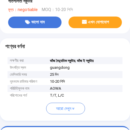
গতিশীলতা স্কুটার
মূল্য：negotiable
MOQ：10-20 পিসি
ভালো দাম
এখন যোগাযোগ
পণ্যের বর্ণনা
লক্ষণীয় করা
,
ভাঁজ বৈদ্যুতিক স্কুটার
ভাঁজ ই স্কুটার
উৎপত্তি স্থল
guangdong
ডেলিভারি সময়
25 দিন
ন্যূনতম চাহিদার পরিমাণ
10-20 পিসি
পরিচিতিমুলক নাম
AOWA
পরিশোধের শর্ত
T/T, L/C
আরো দেখুন