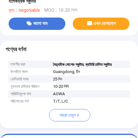
ইলেকট্রিক স্কুটার
মূল্য：negotiable
MOQ：10-20 পিসি
ভালো দাম
এখন যোগাযোগ
পণ্যের বর্ণনা
লক্ষণীয় করা
,
বৈদ্যুতিক মোপেড স্কুটার
ব্যাটারি চালিত স্কুটার
উৎপত্তি স্থল
Guangdong, চীন
ডেলিভারি সময়
25 দিন
ন্যূনতম চাহিদার পরিমাণ
10-20 পিসি
পরিচিতিমুলক নাম
AOWA
পরিশোধের শর্ত
T/T, L/C
আরো দেখুন