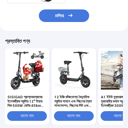
চালিয়ে
প্রস্তাবিত পণ্য
SISIGAD প্রাপ্তবয়স্কদের
12 ইঞ্চি ভাঁজযোগ্য বৈদ্যুতিক
A1 ইইউ যুক্তরাজ্য মা
ইলেকট্রিক স্কুটার 12" টায়ার
স্কুটার সামনে এবং পিছনের দ্বৈত
যুক্তরাষ্ট্র গুদাম স্কুটার
পিক 500W মোটর 45km
সাসপেনশন, পিছনের সিট এবং
ইলেকট্রিক 300W 
লম্বা রেঞ্জের ইলেকট্রিক ফোল্ডিং
যাতায়াত এবং শপিংয়ের জন্য
5.2AH 10 ইঞ্চি টায়
স্কুটার পিছনের র্যাকের সাথে
কার্গো বাস্কেট সহ
ইলেকট্রিক স্কুটার প্রাপ
ভালো দাম
ভালো দাম
ভালো দাম
যাতায়াতের জন্য
স্কুটার