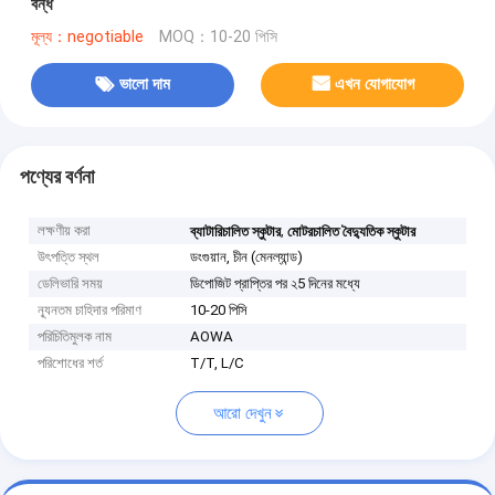
বন্ধ
মূল্য：negotiable
MOQ：10-20 পিসি
ভালো দাম
এখন যোগাযোগ
পণ্যের বর্ণনা
লক্ষণীয় করা
,
ব্যাটারিচালিত স্কুটার
মোটরচালিত বৈদ্যুতিক স্কুটার
উৎপত্তি স্থল
ডংগুয়ান, চীন (মেনল্যান্ড)
ডেলিভারি সময়
ডিপোজিট প্রাপ্তির পর ২5 দিনের মধ্যে
ন্যূনতম চাহিদার পরিমাণ
10-20 পিসি
পরিচিতিমুলক নাম
AOWA
পরিশোধের শর্ত
T/T, L/C
আরো দেখুন