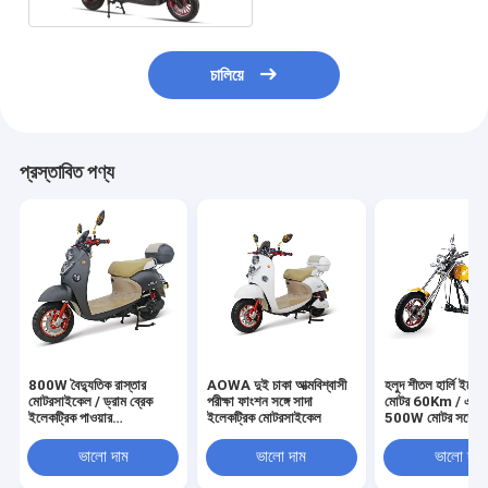
চালিয়ে
প্রস্তাবিত পণ্য
800W বৈদ্যুতিক রাস্তার
AOWA দুই চাকা আত্মবিশ্বাসী
হলুদ শীতল হার্লি ইলেক
মোটরসাইকেল / ড্রাম ব্রেক
পরীক্ষা ফাংশন সঙ্গে সাদা
মোটর 60Km / এই
ইলেকট্রিক পাওয়ার
ইলেকট্রিক মোটরসাইকেল
500W মোটর সঙ্গে
মোটরসাইকেল
ভালো দাম
ভালো দাম
ভালো দাম