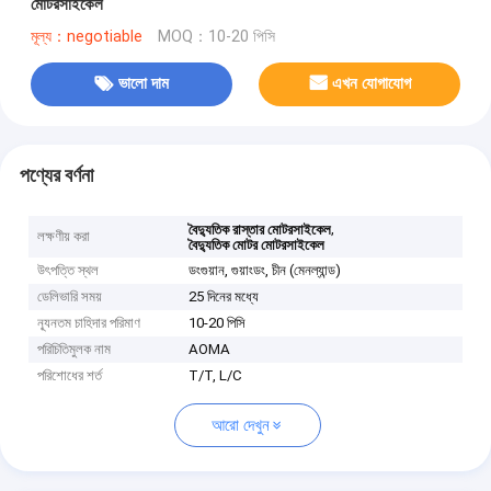
মোটরসাইকেল
মূল্য：negotiable
MOQ：10-20 পিসি
ভালো দাম
এখন যোগাযোগ
পণ্যের বর্ণনা
,
বৈদ্যুতিক রাস্তার মোটরসাইকেল
লক্ষণীয় করা
বৈদ্যুতিক মোটর মোটরসাইকেল
উৎপত্তি স্থল
ডংগুয়ান, গুয়াংডং, চীন (মেনল্যান্ড)
ডেলিভারি সময়
25 দিনের মধ্যে
ন্যূনতম চাহিদার পরিমাণ
10-20 পিসি
পরিচিতিমুলক নাম
AOMA
পরিশোধের শর্ত
T/T, L/C
আরো দেখুন