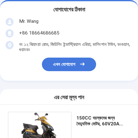
যোগাযোগের ঠিকানা
Mr. Wang
+86 18664686685
নং ১২ ঝিয়াংয়া রোড, জিচিলিং ইন্ডাস্ট্রিয়াল এরিয়া, ডালিংশান টাউন, ডংগুয়ান,
গুয়াংডং
এখন যোগাযোগ
এর সেরা মূল্য পান
150CC বয়স্কদের জন্য
বৈদ্যুতিক মোটর, 60V20A
বৈদ্যুতিক রাস্তার মোটরসাইকেল