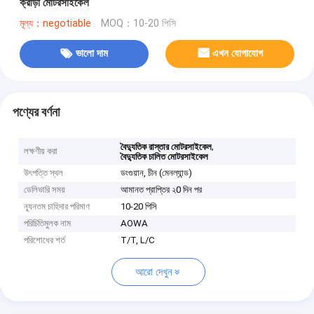
ক্রীড়া মোটরসাইকেল
মূল্য：negotiable
MOQ：10-20 পিসি
ভালো দাম
এখন যোগাযোগ
পণ্যের বর্ণনা
,
বৈদ্যুতিক রাস্তার মোটরসাইকেল
লক্ষণীয় করা
বৈদ্যুতিক চালিত মোটরসাইকেল
উৎপত্তি স্থল
ডংগুয়ান, চীন (মেনল্যান্ড)
ডেলিভারি সময়
আমানত প্রাপ্তির ২0 দিন পর
ন্যূনতম চাহিদার পরিমাণ
10-20 পিসি
পরিচিতিমুলক নাম
AOWA
পরিশোধের শর্ত
T/T, L/C
আরো দেখুন