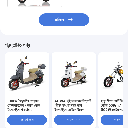
চালিয়ে
প্রস্তাবিত পণ্য
800W বৈদ্যুতিক রাস্তার
AOWA দুই চাকা আত্মবিশ্বাসী
হলুদ শীতল হার্লি ইলেক
মোটরসাইকেল / ড্রাম ব্রেক
পরীক্ষা ফাংশন সঙ্গে সাদা
মোটর 60Km / এই
ইলেকট্রিক পাওয়ার
ইলেকট্রিক মোটরসাইকেল
500W মোটর সঙ্গে
মোটরসাইকেল
ভালো দাম
ভালো দাম
ভালো দাম