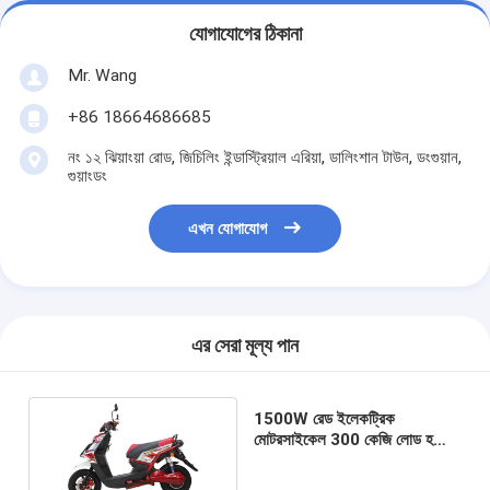
যোগাযোগের ঠিকানা
Mr. Wang
+86 18664686685
নং ১২ ঝিয়াংয়া রোড, জিচিলিং ইন্ডাস্ট্রিয়াল এরিয়া, ডালিংশান টাউন, ডংগুয়ান,
গুয়াংডং
এখন যোগাযোগ
এর সেরা মূল্য পান
1500W রেড ইলেকট্রিক
মোটরসাইকেল 300 কেজি লোড হচ্ছে
বৈদ্যুতিক ক্রীড়া মোটরসাইকেল