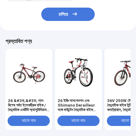
চালিয়ে
প্রস্তাবিত পণ্য
26 &#39;&#39; লাল
26 ইঞ্চি সাসপেনশন এবং
36V 250W টেকসই ম
বিশেষ পর্বত ইলেকট্রিক বাইক /
Shimano Derailleur
বৈদ্যুতিক বাইক ইন্টিগ্র
বৈদ্যুতিক এমটিবি অ্যালুমিনিয়াম
সঙ্গে মাউন্টেন বৈদ্যুতিক বাইক
কনট্রোরাল, বৈদ্যুতিক ম
খাদ ফ্রেম সঙ্গে
Folding
সাইকেল
ভালো দাম
ভালো দাম
ভালো দাম