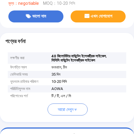
মূল্য：negotiable
MOQ：10-20 পিসি
ভালো দাম
এখন যোগাযোগ
পণ্যের বর্ণনা
,
40 কিলোমিটার মাউন্টেন ইলেকট্রিক সাইকেল
লক্ষণীয় করা
সিসিসি মাউন্টেন ইলেকট্রিক সাইকেল
উৎপত্তি স্থল
ডংগুয়ান, চীন
ডেলিভারি সময়
35 দিন
ন্যূনতম চাহিদার পরিমাণ
10-20 পিসি
পরিচিতিমুলক নাম
AOWA
পরিশোধের শর্ত
টি / টি, এল / সি
আরো দেখুন