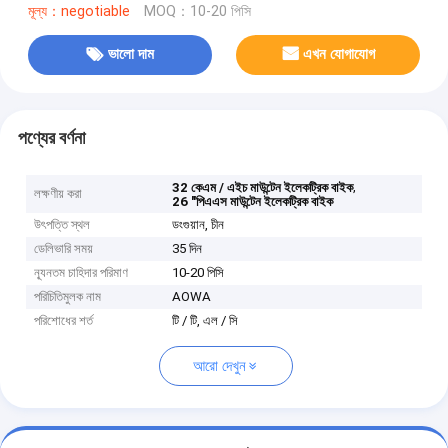
মূল্য：negotiable
MOQ：10-20 পিসি
ভালো দাম
এখন যোগাযোগ
পণ্যের বর্ণনা
,
32 কেএম / এইচ মাউন্টেন ইলেকট্রিক বাইক
লক্ষণীয় করা
26 "পিএএস মাউন্টেন ইলেকট্রিক বাইক
উৎপত্তি স্থল
ডংগুয়ান, চীন
ডেলিভারি সময়
35 দিন
ন্যূনতম চাহিদার পরিমাণ
10-20 পিসি
পরিচিতিমুলক নাম
AOWA
পরিশোধের শর্ত
টি / টি, এল / সি
আরো দেখুন