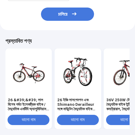
চালিয়ে
প্রস্তাবিত পণ্য
26 &#39;&#39; লাল
26 ইঞ্চি সাসপেনশন এবং
36V 250W টেকসই ম
বিশেষ পর্বত ইলেকট্রিক বাইক /
Shimano Derailleur
বৈদ্যুতিক বাইক ইন্টিগ্র
বৈদ্যুতিক এমটিবি অ্যালুমিনিয়াম
সঙ্গে মাউন্টেন বৈদ্যুতিক বাইক
কনট্রোরাল, বৈদ্যুতিক ম
খাদ ফ্রেম সঙ্গে
Folding
সাইকেল
ভালো দাম
ভালো দাম
ভালো দাম