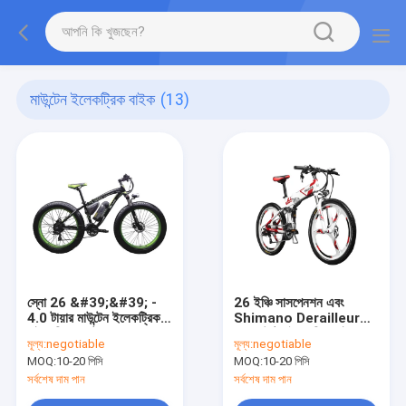
মাউন্টেন ইলেকট্রিক বাইক
(13)
স্নো 26 &#39;&#39; -
26 ইঞ্চি সাসপেনশন এবং
4.0 টায়ার মাউন্টেন ইলেকট্রিক
Shimano Derailleur
বাইক রিয়ার মোটর 48V
সঙ্গে মাউন্টেন বৈদ্যুতিক বাইক
মূল্য:
negotiable
মূল্য:
negotiable
500W SHIMANO 21 গতি
Folding
MOQ:
10-20 পিসি
MOQ:
10-20 পিসি
সর্বশেষ দাম পান
সর্বশেষ দাম পান