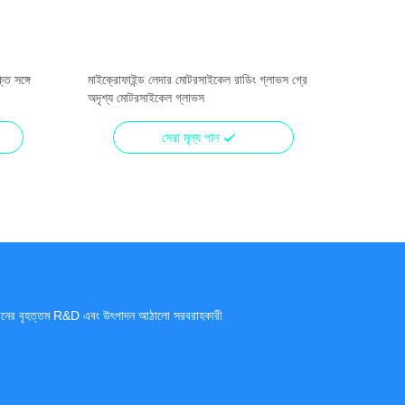
ি সঙ্গে
মাইক্রোফাইন্ড লেদার মোটরসাইকেল রাডিং গ্লাভস গ্রে
উষ্ণতর মো
অদৃশ্য মোটরসাইকেল গ্লাভস
ফিলারের সা
সেরা মূল্য পান
ীনের বৃহত্তম R&D এবং উৎপাদন আঠালো সরবরাহকারী