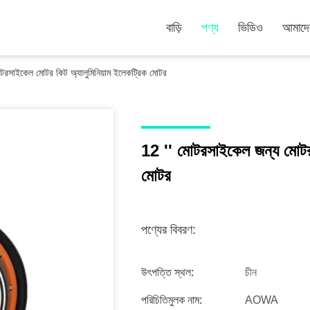
বাড়ি
পণ্য
ভিডিও
আমাদের
রসাইকেল মোটর কিট অ্যালুমিনিয়াম ইলেকট্রিক মোটর
12 '' মোটরসাইকেল জন্য মোটরস
মোটর
পণ্যের বিবরণ:
উৎপত্তি স্থল:
চীন
পরিচিতিমুলক নাম:
AOWA