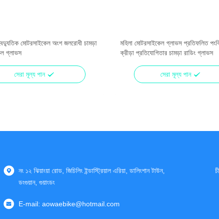
বৈদ্যুতিক মোটরসাইকেল অংশ জলরোধী চামড়া
মহিলা মোটরসাইকেল গ্লাভস প্রতিফলিত পংক্ত
ল গ্লাভস
ক্রীড়া প্রতিযোগিতার চামড়া রাডিং গ্লাভস
সেরা মূল্য পান
সেরা মূল্য পান
নং ১২ ঝিয়াংয়া রোড, জিচিলিং ইন্ডাস্ট্রিয়াল এরিয়া, ডালিংশান টাউন,
চ
ডংগুয়ান, গুয়াংডং
E-mail:
aowaebike@hotmail.com