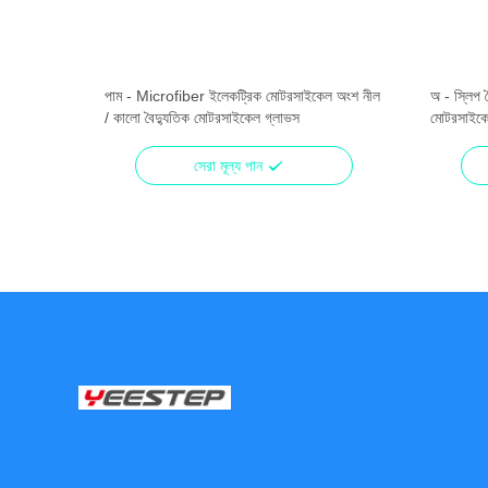
র কিট
পাম - Microfiber ইলেকট্রিক মোটরসাইকেল অংশ নীল
অ - স্লিপ 
/ কালো বৈদ্যুতিক মোটরসাইকেল গ্লাভস
মোটরসাইকে
সেরা মূল্য পান