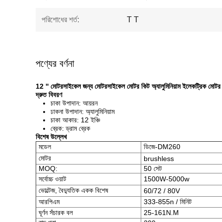
পরিশোধের শর্ত:
T T
পণ্যের বর্ণনা
12 '' মোটরসাইকেল জন্য মোটরসাইকেল মোটর কিট অ্যালুমিনিয়াম ইলেকট্রিক মোটর
দ্রুত বিবরণ
চাকা উপাদান: আয়রন
ঢাকনা উপাদান: অ্যালুমিনিয়াম
চাকা আকার: 12 ইঞ্চি
ব্রেক: ড্রাম ব্রেক
বিশেষ উল্লেখ
মডেল
ডিজে-DM260
মোটর
brushless
MOQ:
50 সেট
সর্বোচ্চ ওয়াট
1500W-5000w
ভোল্টেজ, বৈদ্যুতিক একক বিশেষ
60/72 / 80V
আরপিএম
333-855n / মিনিট
ঘূর্ণন সঁচারক বল
25-161N.M