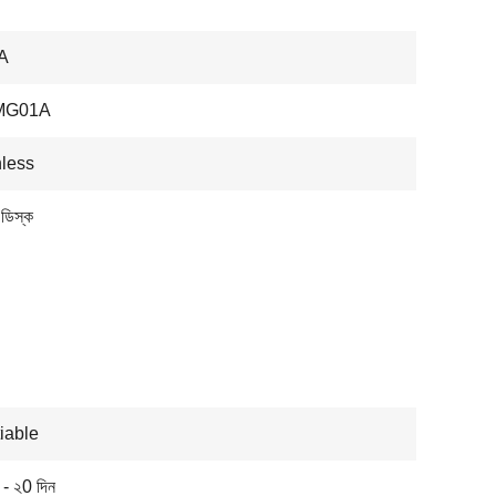
A
-MG01A
less
 ডিস্ক
iable
 - ২0 দিন