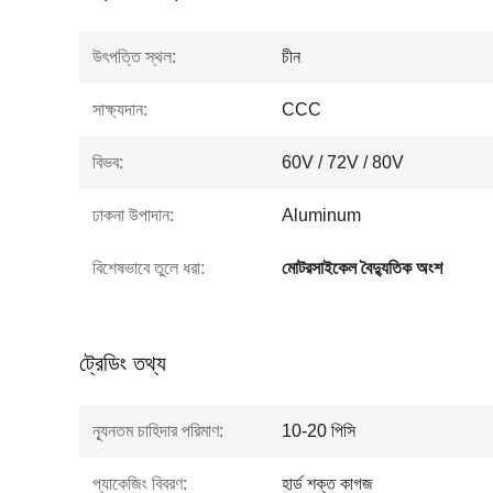
উৎপত্তি স্থল:
চীন
সাক্ষ্যদান:
CCC
বিভব:
60V / 72V / 80V
ঢাকনা উপাদান:
Aluminum
বিশেষভাবে তুলে ধরা:
মোটরসাইকেল বৈদ্যুতিক অংশ
ট্রেডিং তথ্য
ন্যূনতম চাহিদার পরিমাণ:
10-20 পিসি
প্যাকেজিং বিবরণ:
হার্ড শক্ত কাগজ