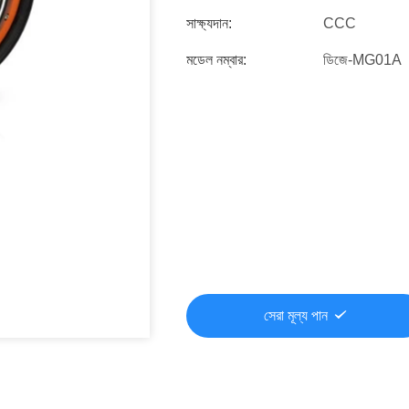
সাক্ষ্যদান:
CCC
মডেল নম্বার:
ডিজে-MG01A
সেরা মূল্য পান