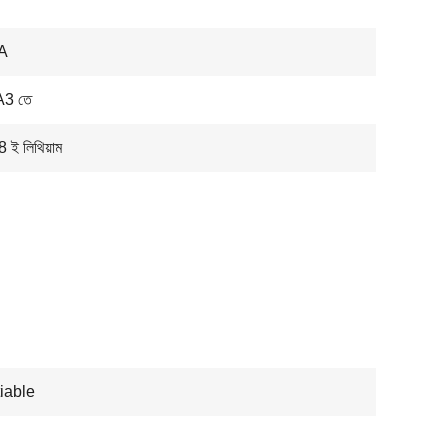
A
A3 তে
 ই লিথিয়াম
iable