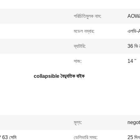
পরিচিতিমুলক নাম:
AOW
মডেল নম্বার:
এলডি-
ব্যাটারি:
36 ভি 8
সাজ:
14 ''
collapsible বৈদ্যুতিক বাইক
মূল্য:
negot
* 63 সেমি
ডেলিভারি সময়:
25 দিন