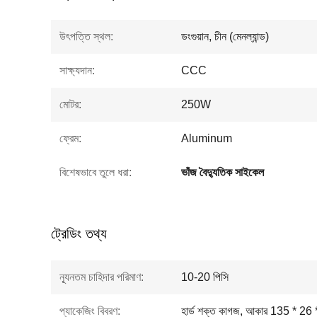
উৎপত্তি স্থল:
ডংগুয়ান, চীন (মেনল্যান্ড)
সাক্ষ্যদান:
CCC
মোটর:
250W
ফ্রেম:
Aluminum
বিশেষভাবে তুলে ধরা:
ভাঁজ বৈদ্যুতিক সাইকেল
ট্রেডিং তথ্য
ন্যূনতম চাহিদার পরিমাণ:
10-20 পিসি
প্যাকেজিং বিবরণ:
হার্ড শক্ত কাগজ, আকার 135 * 26 