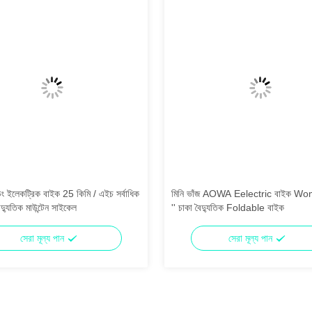
ং ইলেকট্রিক বাইক 25 কিমি / এইচ সর্বাধিক
মিনি ভাঁজ AOWA Eelectric বাইক W
দ্যুতিক মাউন্টেন সাইকেল
'' চাকা বৈদ্যুতিক Foldable বাইক
সেরা মূল্য পান
সেরা মূল্য পান