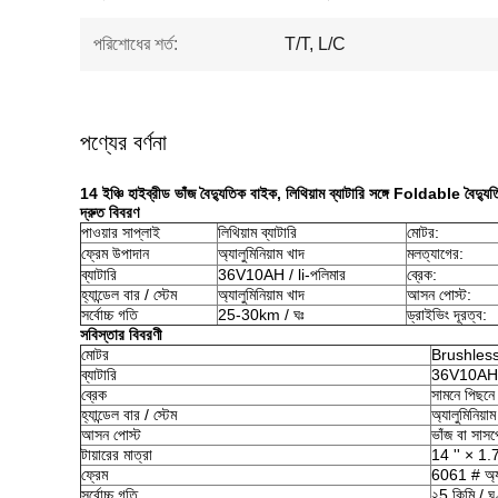
পরিশোধের শর্ত:
T/T, L/C
পণ্যের বর্ণনা
14 ইঞ্চি হাইব্রীড ভাঁজ বৈদ্যুতিক বাইক, লিথিয়াম ব্যাটারি সঙ্গে Foldable বৈদ্য
দ্রুত বিবরণ
পাওয়ার সাপ্লাই
লিথিয়াম ব্যাটারি
মোটর:
ফ্রেম উপাদান
অ্যালুমিনিয়াম খাদ
মলত্যাগের:
ব্যাটারি
36V10AH / li-পলিমার
ব্রেক:
হ্যান্ডেল বার / স্টেম
অ্যালুমিনিয়াম খাদ
আসন পোস্ট:
সর্বোচ্চ গতি
25-30km / ঘঃ
ড্রাইভিং দূরত্ব:
সবিস্তার বিবরণী
মোটর
Brushles
ব্যাটারি
36V10AH /
ব্রেক
সামনে পিছনে 
হ্যান্ডেল বার / স্টেম
অ্যালুমিনিয়া
আসন পোস্ট
ভাঁজ বা সাস
টায়ারের মাত্রা
14 '' × 1.
ফ্রেম
6061 # অ্যা
সর্বোচ্চ গতি
২5 কিমি / ঘ