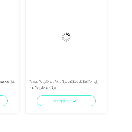
omens 14
সিলভার বৈদ্যুতিক ভাঁজ বাইক লাইটওয়েট নিয়মিত দুই
নীল Folda
চাকা বৈদ্যুতিক বাইক
সঙ্গে প্রাপ
সেরা মূল্য পান