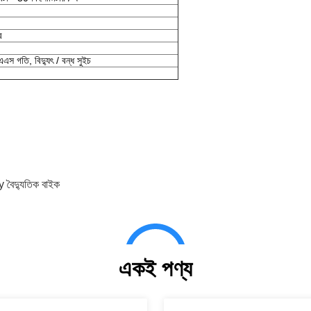
র
এস গতি, বিদ্যুৎ / বন্ধ সুইচ
বৈদ্যুতিক বাইক
একই পণ্য