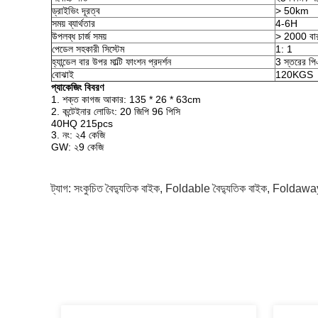
ড্রাইভিং দূরত্ব
> 50km
সময় ব্যার্থতার
4-6H
উপলব্ধ চার্জ সময়
> 2000 বা
পেডেল সহকারী সিস্টেম
1: 1
হ্যান্ডেল বার উপর মাল্টি ফাংশন প্রদর্শন
3 স্তরের পিএ
বোঝাই
120KGS
প্যাকেজিং বিবরণ
1. শক্ত কাগজ আকার: 135 * 26 * 63cm
2. কন্টেইনার লোডিং: 20 জিপি 96 পিসি
40HQ 215pcs
3. নং: ২4 কেজি
GW: ২9 কেজি
ট্যাগ:
সংকুচিত বৈদ্যুতিক বাইক
,
Foldable বৈদ্যুতিক বাইক
,
Foldaway 