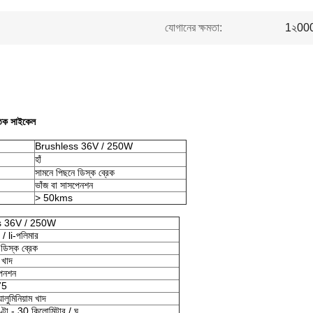
যোগানের ক্ষমতা:
1২000 
ুতিক সাইকেল
Brushless 36V / 250W
হাঁ
সামনে পিছনে ডিস্ক ব্রেক
ভাঁজ বা সাসপেনশন
> 50kms
s 36V / 250W
 li-পলিমার
ডিস্ক ব্রেক
ম খাদ
পেনশন
75
লুমিনিয়াম খাদ
ণ্টা - 30 কিলোমিটার / ঘ