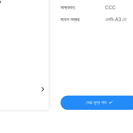
সাক্ষ্যদান:
CCC
মডেল নম্বার:
এলডি-A3 তে
সেরা মূল্য পান