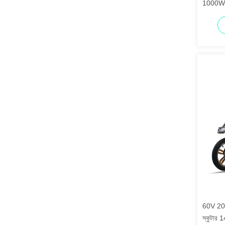
1000W বৈ
60V 20A ক
স্কুটার 1