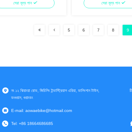
সেরা মূল্য পান
সেরা মূল্য পান
5
6
7
8
9
নং ১২ ঝিয়াংয়া রোড, জিচিলিং ইন্ডাস্ট্রিয়াল এরিয়া, ডালিংশান টাউন,
চ
ডংগুয়ান, গুয়াংডং
E-mail:
aowaebike@hotmail.com
Tel:
+86 18664686685