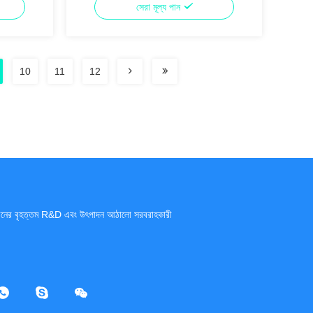
সেরা মূল্য পান
10
11
12
ীনের বৃহত্তম R&D এবং উৎপাদন আঠালো সরবরাহকারী